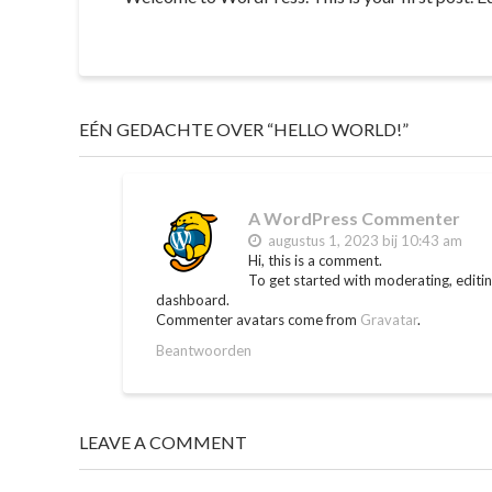
EÉN GEDACHTE OVER “HELLO WORLD!”
A WordPress Commenter
augustus 1, 2023 bij 10:43 am
Hi, this is a comment.
To get started with moderating, editi
dashboard.
Commenter avatars come from
Gravatar
.
Beantwoorden
LEAVE A COMMENT